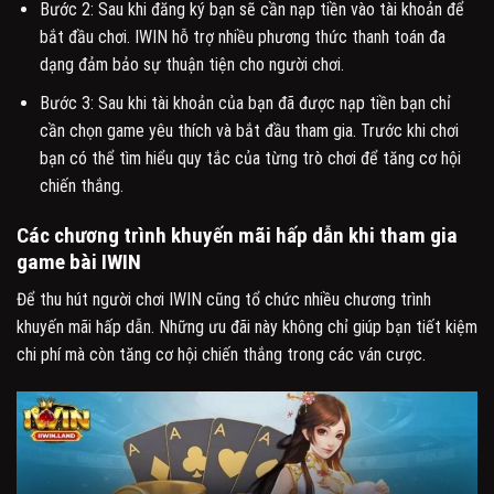
Bước 2: Sau khi đăng ký bạn sẽ cần nạp tiền vào tài khoản để
bắt đầu chơi. IWIN hỗ trợ nhiều phương thức thanh toán đa
dạng đảm bảo sự thuận tiện cho người chơi.
Bước 3: Sau khi tài khoản của bạn đã được nạp tiền bạn chỉ
cần chọn game yêu thích và bắt đầu tham gia. Trước khi chơi
bạn có thể tìm hiểu quy tắc của từng trò chơi để tăng cơ hội
chiến thắng.
Các chương trình khuyến mãi hấp dẫn khi tham gia
game bài IWIN
Để thu hút người chơi IWIN cũng tổ chức nhiều chương trình
khuyến mãi hấp dẫn. Những ưu đãi này không chỉ giúp bạn tiết kiệm
chi phí mà còn tăng cơ hội chiến thắng trong các ván cược.