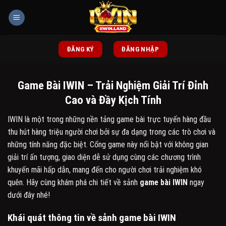
Skip
to
content
ĐĂNG KÝ
ĐĂNG NHẬP
Game Bài IWIN – Trải Nghiệm Giải Trí Đỉnh
Cao và Đầy Kịch Tính
IWIN là một trong những nền tảng game bài trực tuyến hàng đầu
thu hút hàng triệu người chơi bởi sự đa dạng trong các trò chơi và
những tính năng đặc biệt. Cổng game này nổi bật với không gian
giải trí ấn tượng, giao diện dễ sử dụng cùng các chương trình
khuyến mãi hấp dẫn, mang đến cho người chơi trải nghiệm khó
quên. Hãy cùng khám phá chi tiết về sảnh
game bài IWIN
ngay
dưới đây nhé!
Khái quát thông tin về sảnh game bài IWIN