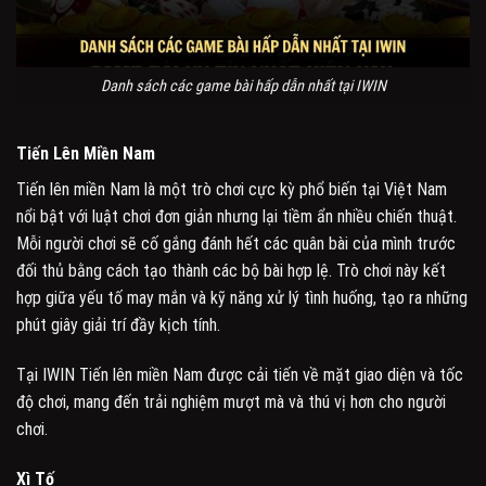
Danh sách các game bài hấp dẫn nhất tại IWIN
Tiến Lên Miền Nam
Tiến lên miền Nam là một trò chơi cực kỳ phổ biến tại Việt Nam
nổi bật với luật chơi đơn giản nhưng lại tiềm ẩn nhiều chiến thuật.
Mỗi người chơi sẽ cố gắng đánh hết các quân bài của mình trước
đối thủ bằng cách tạo thành các bộ bài hợp lệ. Trò chơi này kết
hợp giữa yếu tố may mắn và kỹ năng xử lý tình huống, tạo ra những
phút giây giải trí đầy kịch tính.
Tại IWIN Tiến lên miền Nam được cải tiến về mặt giao diện và tốc
độ chơi, mang đến trải nghiệm mượt mà và thú vị hơn cho người
chơi.
Xì Tố