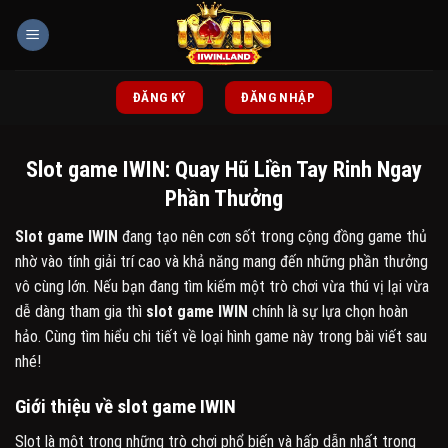
Skip
to
content
ĐĂNG KÝ
ĐĂNG NHẬP
Slot game IWIN: Quay Hũ Liền Tay Rinh Ngay
Phần Thưởng
Slot game IWIN
đang tạo nên cơn sốt trong cộng đồng game thủ
nhờ vào tính giải trí cao và khả năng mang đến những phần thưởng
vô cùng lớn. Nếu bạn đang tìm kiếm một trò chơi vừa thú vị lại vừa
dễ dàng tham gia thì
slot game IWIN
chính là sự lựa chọn hoàn
hảo. Cùng tìm hiểu chi tiết về loại hình game này trong bài viết sau
nhé!
Giới thiệu về slot game IWIN
Slot là một trong những trò chơi phổ biến và hấp dẫn nhất trong