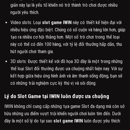
giản này lại là yếu tố khiến nó trở thành trò chơi được nhiều
người yêu thích.
Video slots: Loại
slot game IWIN
này có thiết kế hiện đại với
nhiều hiệu ứng đặc biệt. Chúng có số cuộn và hàng lớn hơn, giúp
tạo ra nhiều cơ hội thắng hơn. Một số trò chơi trong thể loại
này có thể có đến 100 hàng, với tỷ lệ đổi thưởng hấp dẫn, thu
hút người chơi tham gia.
3D slots: Được thiết kế với đồ họa 3D đây là một trong những
thể loại Slot đổi thưởng được ưa chuộng nhất hiện nay. Với sự
kết hợp giữa hiệu ứng hình ảnh và âm thanh sống động, bạn sẽ
có những trải nghiệm cực kỳ thú vị và sôi động.
Lý do Slot Game tại IWIN luôn được ưa chuộng
IWIN không chỉ cung cấp những tựa game Slot đa dạng mà còn sở
hữu những ưu điểm vượt trội khiến người chơi luôn tìm đến. Dưới
đây là một số lý do tại sao
slot game IWIN
luôn được yêu thích: