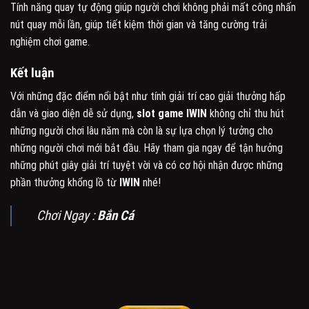
Tính năng quay tự động giúp người chơi không phải mất công nhấn
nút quay mỗi lần, giúp tiết kiệm thời gian và tăng cường trải
nghiệm chơi game.
Kết luận
Với những đặc điểm nổi bật như tính giải trí cao giải thưởng hấp
dẫn và giao diện dễ sử dụng,
slot game IWIN
không chỉ thu hút
những người chơi lâu năm mà còn là sự lựa chọn lý tưởng cho
những người chơi mới bắt đầu. Hãy tham gia ngay để tận hưởng
những phút giây giải trí tuyệt vời và có cơ hội nhận được những
phần thưởng khổng lồ từ
IWIN
nhé!
Chơi Ngay :
Bắn Cá