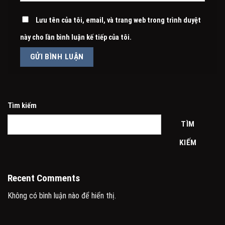
Lưu tên của tôi, email, và trang web trong trình duyệt
này cho lần bình luận kế tiếp của tôi.
Tìm kiếm
TÌM
KIẾM
Recent Comments
Không có bình luận nào để hiển thị.