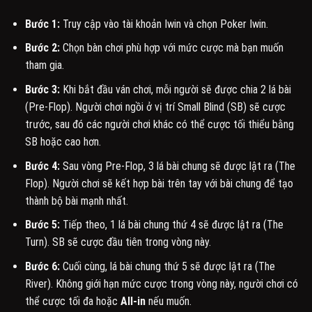
Bước 1:
Truy cập vào tài khoản Iwin và chọn Poker Iwin.
Bước 2:
Chọn bàn chơi phù hợp với mức cược mà bạn muốn
tham gia.
Bước 3:
Khi bắt đầu ván chơi, mỗi người sẽ được chia 2 lá bài
(Pre-Flop). Người chơi ngồi ở vị trí Small Blind (SB) sẽ cược
trước, sau đó các người chơi khác có thể cược tối thiểu bằng
SB hoặc cao hơn.
Bước 4:
Sau vòng Pre-Flop, 3 lá bài chung sẽ được lật ra (The
Flop). Người chơi sẽ kết hợp bài trên tay với bài chung để tạo
thành bộ bài mạnh nhất.
Bước 5:
Tiếp theo, 1 lá bài chung thứ 4 sẽ được lật ra (The
Turn). SB sẽ cược đầu tiên trong vòng này.
Bước 6:
Cuối cùng, lá bài chung thứ 5 sẽ được lật ra (The
River). Không giới hạn mức cược trong vòng này, người chơi có
thể cược tối đa hoặc
All-in
nếu muốn.