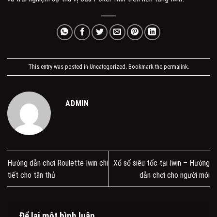
This entry was posted in
Uncategorized
. Bookmark the
permalink
.
ADMIN
Hướng dẫn chơi Roulette Iwin chi
Xổ số siêu tốc tại Iwin – Hướng
tiết cho tân thủ
dẫn chơi cho người mới
Để lại một bình luận