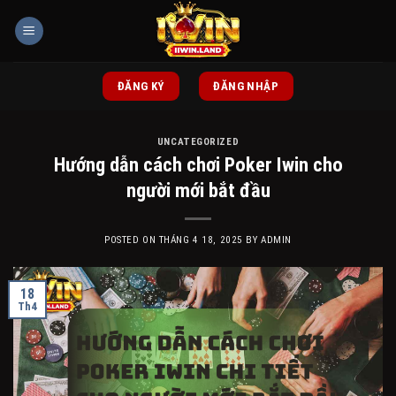
Skip
to
content
ĐĂNG KÝ
ĐĂNG NHẬP
UNCATEGORIZED
Hướng dẫn cách chơi Poker Iwin cho
người mới bắt đầu
POSTED ON
THÁNG 4 18, 2025
BY
ADMIN
18
Th4