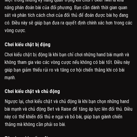
năng phán đoán bài của đối phương. Bạn cần dành thời gian quan
sát và phân tích cách chơi của đối thủ để đoán được bài họ đang
có. Điều này sẽ giúp bạn đưa ra quyết định chính xác hơn trong các
vòng cược.
Chơi kiểu chặt bị động
Chơi kiểu chặt bị động là khi bạn chỉ chơi những hand bài mạnh và
không tham gia vào các vòng cược nếu không có bài tốt. Điều này
giúp bạn giảm thiểu rủi ro và tăng cơ hội chiến thắng khi có bài
mạnh.
Chơi kiểu chặt và chủ động
Ngược lại, chơi kiểu chặt và chủ động là khi bạn chọn những hand
bài mạnh và chủ động Bet và Raise để tăng áp lực lên đối thủ. Điều
này có thể khiến đối thủ e ngại và bỏ bài, giúp bạn giành chiến
thắng mà không cần phải so bài.