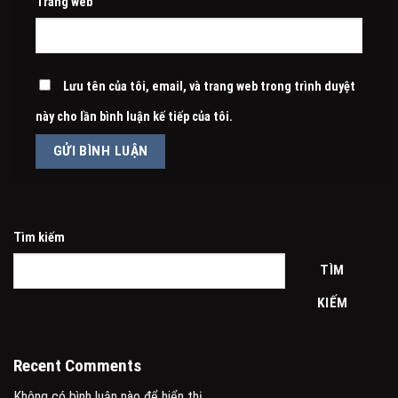
Trang web
Lưu tên của tôi, email, và trang web trong trình duyệt
này cho lần bình luận kế tiếp của tôi.
Tìm kiếm
TÌM
KIẾM
Recent Comments
Không có bình luận nào để hiển thị.