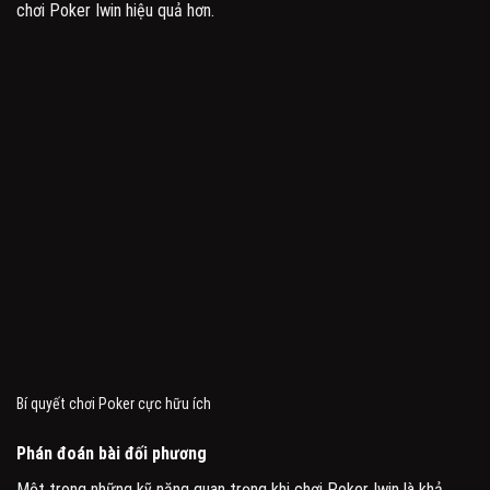
chơi Poker Iwin hiệu quả hơn.
Bí quyết chơi Poker cực hữu ích
Phán đoán bài đối phương
Một trong những kỹ năng quan trọng khi chơi Poker Iwin là khả