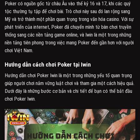
Poker có nguồn gốc từ châu Âu vào thế kỷ 16 và 17, khi các quý
tộc thường tụ tập để chơi bài. Trò chơi này sau đó lan rộng sang
Mỹ và trở thành một phần quan trọng trong văn hóa casino. Với sự
phát triển của internet, Poker đã chuyển mình từ bàn chơi truyền
thống sang các nền tảng game online, và Iwin là một trong những
nền tảng tiên phong trong việc mang Poker đến gần hơn với người
chơi Việt Nam.
Hướng dẫn cách chơi Poker tại Iwin
Hướng dẫn chơi Poker Iwin là một trong những yếu tố quan trọng
giúp người chơi nắm vững luật chơi và tham gia một cách hiệu quả.
Dưới đây là những bước cơ bản và chi tiết để bạn có thể bắt đầu
chơi Poker Iwin.