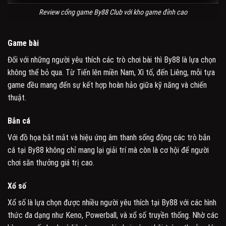
Review cổng game By88 Club với kho game đỉnh cao
Game bài
Đối với những người yêu thích các trò chơi bài thì By88 là lựa chọn
không thể bỏ qua. Từ Tiến lên miền Nam, Xì tố, đến Liêng, mỗi tựa
game đều mang đến sự kết hợp hoàn hảo giữa kỹ năng và chiến
thuật.
Bắn cá
Với đồ họa bắt mắt và hiệu ứng âm thanh sống động các trò bắn
cá tại By88 không chỉ mang lại giải trí mà còn là cơ hội để người
chơi săn thưởng giá trị cao.
Xổ số
Xổ số là lựa chọn được nhiều người yêu thích tại By88 với các hình
thức đa dạng như Keno, Powerball, và xổ số truyền thống. Nhờ các