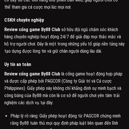
thể tham gia cá cược mọi lúc mọi nơi.
CSKH chuyên nghiệp
Review cổng game By88 Club
sở hữu đội ngũ chăm sóc khách
hàng chuyên nghiệp hoạt động 24/7 để giải đáp mọi thắc mắc và
hỗ trợ người chơi. Đây là một trong những yếu tố giúp nền tảng này
tạo dựng được lòng tin và giữ chân người dùng lâu dài.
Uy tín an toàn
Review cổng game By88 Club
là cổng game hoạt động hợp pháp
và được cấp phép bởi PAGCOR (Công ty Giải trí và Cá cược
Philippines). Giấy phép này không chỉ khẳng định sự minh bạch và
công bằng của By88 mà còn là cơ sở để người chơi yên tâm trải
nghiệm các dịch vụ tại đây.
Pháp lý rõ ràng: Giấy phép hoạt động từ PAGCOR chứng minh
rằng By88 tuân thủ mọi quy định pháp luật liên quan đến lĩnh