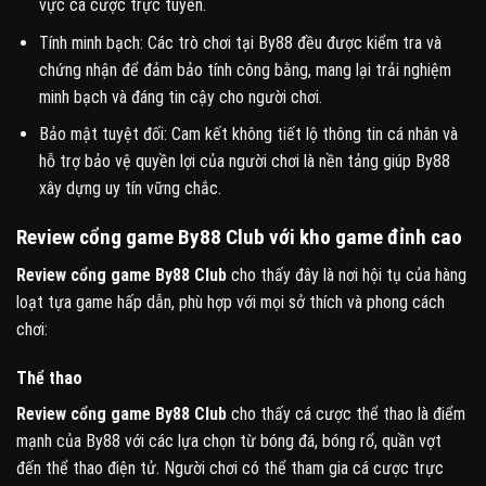
vực cá cược trực tuyến.
Tính minh bạch: Các trò chơi tại By88 đều được kiểm tra và
chứng nhận để đảm bảo tính công bằng, mang lại trải nghiệm
minh bạch và đáng tin cậy cho người chơi.
Bảo mật tuyệt đối: Cam kết không tiết lộ thông tin cá nhân và
hỗ trợ bảo vệ quyền lợi của người chơi là nền tảng giúp By88
xây dựng uy tín vững chắc.
Review cổng game By88 Club với kho game đỉnh cao
Review cổng game By88 Club
cho thấy đây là nơi hội tụ của hàng
loạt tựa game hấp dẫn, phù hợp với mọi sở thích và phong cách
chơi:
Thể thao
Review cổng game By88 Club
cho thấy cá cược thể thao là điểm
mạnh của By88 với các lựa chọn từ bóng đá, bóng rổ, quần vợt
đến thể thao điện tử. Người chơi có thể tham gia cá cược trực