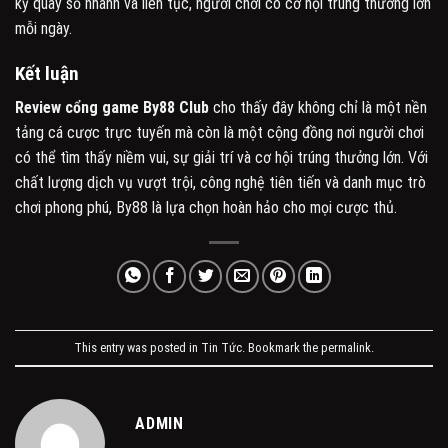
kỳ quay số nhanh và liên tục, người chơi có cơ hội trúng thưởng lớn
mỗi ngày.
Kết luận
Review cổng game By88 Club
cho thấy đây không chỉ là một nền
tảng cá cược trực tuyến mà còn là một cộng đồng nơi người chơi
có thể tìm thấy niềm vui, sự giải trí và cơ hội trúng thưởng lớn. Với
chất lượng dịch vụ vượt trội, công nghệ tiên tiến và danh mục trò
chơi phong phú, By88 là lựa chọn hoàn hảo cho mọi cược thủ.
This entry was posted in
Tin Tức
. Bookmark the
permalink
.
ADMIN