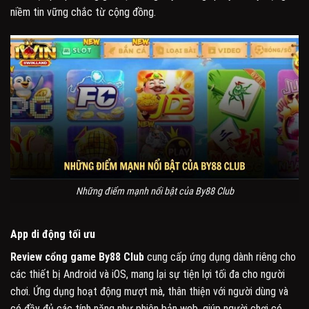
niềm tin vững chắc từ cộng đồng.
Những điểm mạnh nổi bật của By88 Club
App di động tối ưu
Review cổng game By88 Club
cung cấp ứng dụng dành riêng cho
các thiết bị Android và iOS, mang lại sự tiện lợi tối đa cho người
chơi. Ứng dụng hoạt động mượt mà, thân thiện với người dùng và
có đầy đủ các tính năng như phiên bản web, giúp người chơi có