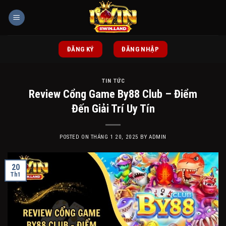
Skip
to
content
ĐĂNG KÝ
ĐĂNG NHẬP
TIN TỨC
Review Cổng Game By88 Club – Điểm
Đến Giải Trí Uy Tín
POSTED ON
THÁNG 1 20, 2025
BY
ADMIN
20
Th1