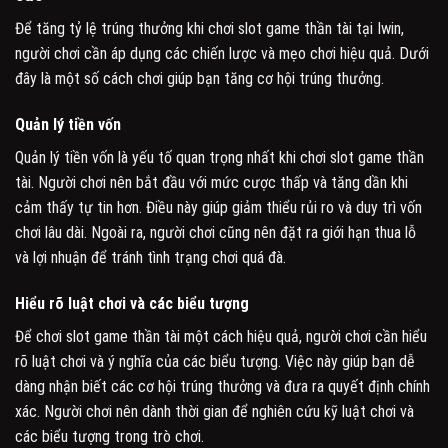
Để tăng tỷ lệ trúng thưởng khi chơi slot game thần tài tại Iwin,
người chơi cần áp dụng các chiến lược và mẹo chơi hiệu quả. Dưới
đây là một số cách chơi giúp bạn tăng cơ hội trúng thưởng.
Quản lý tiền vốn
Quản lý tiền vốn là yếu tố quan trọng nhất khi chơi slot game thần
tài. Người chơi nên bắt đầu với mức cược thấp và tăng dần khi
cảm thấy tự tin hơn. Điều này giúp giảm thiểu rủi ro và duy trì vốn
chơi lâu dài. Ngoài ra, người chơi cũng nên đặt ra giới hạn thua lỗ
và lợi nhuận để tránh tình trạng chơi quá đà.
Hiểu rõ luật chơi và các biểu tượng
Để chơi slot game thần tài một cách hiệu quả, người chơi cần hiểu
rõ luật chơi và ý nghĩa của các biểu tượng. Việc này giúp bạn dễ
dàng nhận biết các cơ hội trúng thưởng và đưa ra quyết định chính
xác. Người chơi nên dành thời gian để nghiên cứu kỹ luật chơi và
các biểu tượng trong trò chơi.