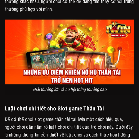
thưởng khác nhau, người chơi có thể dễ dàng tìm thấy cơ hội trúng
thưởng phù hợp với mình.
Giải thưởng lớn và cơ hội trúng thưởng cao
Luật chơi chi tiết cho Slot game Thần Tài
Để có thể chơi slot game thần tài tại Iwin một cách hiệu quả,
người chơi cần nắm rõ luật chơi chi tiết của trò chơi này. Dưới đây
là những thông tin cần thiết về luật chơi và cách thức hoạt động