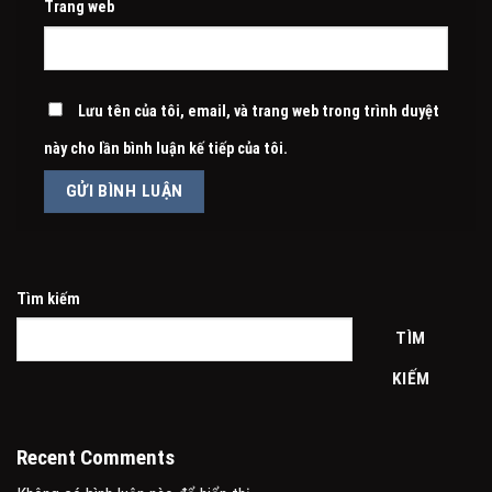
Trang web
Lưu tên của tôi, email, và trang web trong trình duyệt
này cho lần bình luận kế tiếp của tôi.
Tìm kiếm
TÌM
KIẾM
Recent Comments