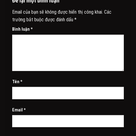
Để lại một bình luận
Email của bạn sẽ không được hiển thị công khai.
Các
trường bắt buộc được đánh dấu
*
Bình luận
*
Tên
*
Email
*