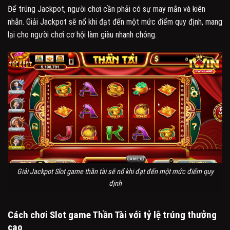
Để trúng Jackpot, người chơi cần phải có sự may mắn và kiên
nhẫn. Giải Jackpot sẽ nổ khi đạt đến một mức điểm quy định, mang
lại cho người chơi cơ hội làm giàu nhanh chóng.
Giải Jackpot Slot game thần tài sẽ nổ khi đạt đến một mức điểm quy
định
Cách chơi Slot game Thần Tài với tỷ lệ trúng thưởng
cao